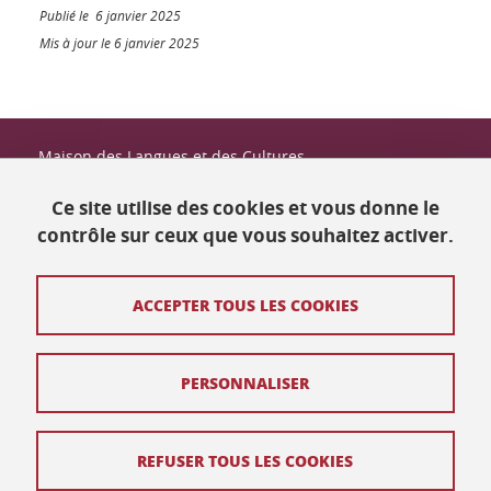
: Système d’
Publié le 6 janvier 2025
É
Mis à jour le 6 janvier 2025
valuation en Langues
à Visée Formative
Guide d’utilisation
Quelques instructions importantes avant de commencer
Maison des Langues et des Cultures
Université Grenoble Alpes
:
BP 25
Ce site utilise des cookies et vous donne le

38040 Grenoble Cedex 9
contrôle sur ceux que vous souhaitez activer.
Utilisez un ordinateur (Windows ou Linux)
Tél. +33 (0) 4 76 82 77 48
.

ACCEPTER TOUS LES COOKIES
Contact
N
’utilisez pas
Plan du site
de tablette ou de téléphone.
PERSONNALISER
❗
Crédits
Utilisez
Mentions légales
Mozilla Firefox
REFUSER TOUS LES COOKIES
ou
Données personnelles