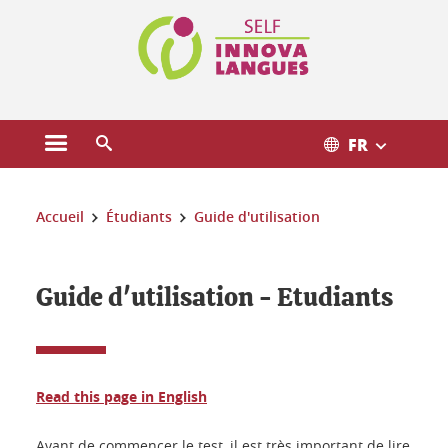
Gestion des cookies
FR
Ouvrir le menu principal
Ouvrir le moteur de recherche
Vous êtes ici :
Accueil
Étudiants
Guide d'utilisation
Guide d'utilisation - Etudiants
Read this page in English
Avant de commencer le test, il est très important de lire