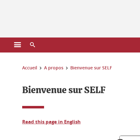
Gestion des cookies
Ouvrir le menu principal
Ouvrir le moteur de recherche
Vous êtes ici :
Accueil
A propos
Bienvenue sur SELF
Bienvenue sur SELF
Read this page in English